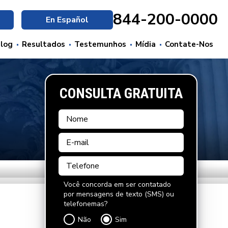
844-200-0000
En Español
log
Resultados
Testemunhos
Mídia
Contate-Nos
CONSULTA GRATUITA
Você concorda em ser contatado
por mensagens de texto (SMS) ou
telefonemas?
Não
Sim