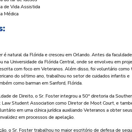
a de Vida Assistida
ia Médica
s:
r é natural da Flórida e cresceu em Orlando. Antes da faculdad
ou na Universidade da Flórida Central, onde se envolveu em proj
e escrita com foco em Veteranos. Além disso, foi voluntário como 
ricano do sétimo ano, trabalhou no setor de cuidados infantis e
ambém como barman em Sanford, Flórida.
ldade de Direito, o Sr. Foster integrou a 50ª diretoria da Southe
k Law Student Association como Diretor de Moot Court, e tam
untário em uma clínica jurídica auxiliando Veteranos a obter seu
 invalidez em processos de apelação.
ão, o Sr. Foster trabalhou no maior escritório de defesa de seg