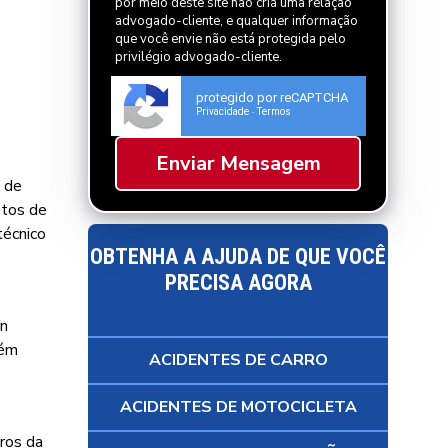
por meio deste site não cria uma relação
advogado-cliente, e qualquer informação
que você envie não está protegida pelo
privilégio advogado-cliente.
protegido por reCAPTCHA
Privacidade
Termos
-
e de
etos de
técnico
OBTENHA A AJUDA DE QUE VOCÊ
PRECISA AGORA
rn
bém
ACIDENTES DE CARRO
s
ACIDENTES DE MOTOCICLETA
uros da