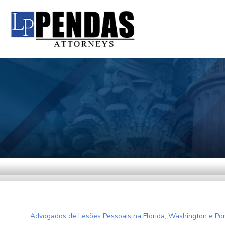
Advogados de Lesões Pessoais na Flórida, Washington e Por