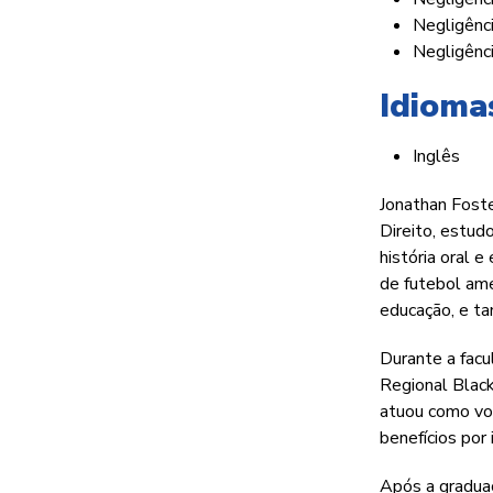
Negligênci
Negligênc
Idioma
Inglês
Jonathan Foste
Direito, estud
história oral 
de futebol ame
educação, e t
Durante a facu
Regional Blac
atuou como vol
benefícios por
Após a graduaç