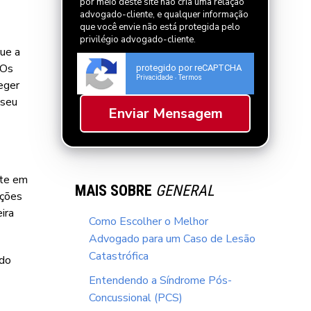
por meio deste site não cria uma relação
advogado-cliente, e qualquer informação
que você envie não está protegida pelo
privilégio advogado-cliente.
ue a
 Os
protegido por reCAPTCHA
Privacidade
Termos
-
eger
 seu
nte em
MAIS SOBRE
GENERAL
ações
ira
Como Escolher o Melhor
Advogado para um Caso de Lesão
Catastrófica
rdo
Entendendo a Síndrome Pós-
Concussional (PCS)