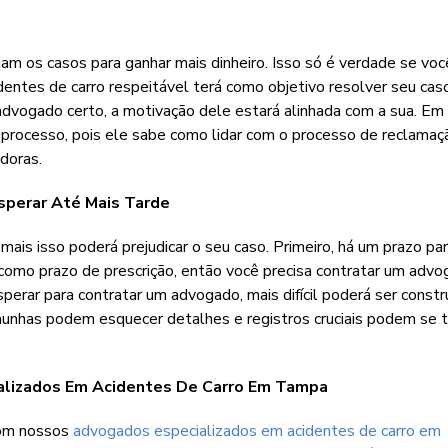
 os casos para ganhar mais dinheiro. Isso só é verdade se voc
ntes de carro respeitável terá como objetivo resolver seu cas
 advogado certo, a motivação dele estará alinhada com a sua. Em
 processo, pois ele sabe como lidar com o processo de reclamaç
doras.
sperar Até Mais Tarde
ais isso poderá prejudicar o seu caso. Primeiro, há um prazo pa
 como prazo de prescrição, então você precisa contratar um adv
erar para contratar um advogado, mais difícil poderá ser constr
munhas podem esquecer detalhes e registros cruciais podem se t
alizados Em Acidentes De Carro Em Tampa
com nossos
advogados especializados em acidentes de carro em