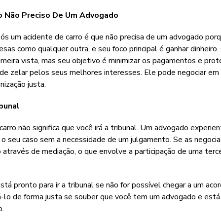
tão Não Preciso De Um Advogado
ós um acidente de carro é que não precisa de um advogado porq
as como qualquer outra, e seu foco principal é ganhar dinheiro.
imeira vista, mas seu objetivo é minimizar os pagamentos e prot
e zelar pelos seus melhores interesses. Ele pode negociar em
nização justa.
ibunal
rro não significa que você irá a tribunal. Um advogado experie
r o seu caso sem a necessidade de um julgamento. Se as negoci
 através de mediação, o que envolve a participação de uma terce
tá pronto para ir a tribunal se não for possível chegar a um aco
zá-lo de forma justa se souber que você tem um advogado e está
o.