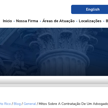
English
Inicio
Nossa Firma
Áreas de Atuação
Localizações
B
to Rico
/
Blog
/
General
/
Mitos Sobre A Contratação De Um Advogad