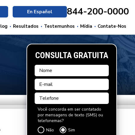
844-200-0000
En Español
log
Resultados
Testemunhos
Mídia
Contate-Nos
CONSULTA GRATUITA
Você concorda em ser contatado
por mensagens de texto (SMS) ou
telefonemas?
o
Não
Sim