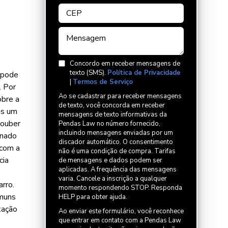
Concordo em receber mensagens de
texto (SMS).
Política de Privacidade
 pode
|
Termos de Serviço
. Por
Ao se cadastrar para receber mensagens
obre a
de texto, você concorda em receber
ós um
mensagens de texto informativas da
souber
Pendas Law no número fornecido,
incluindo mensagens enviadas por um
onado
discador automático. O consentimento
 com a
não é uma condição de compra. Tarifas
cia
de mensagens e dados podem ser
aplicadas. A frequência das mensagens
varia. Cancele a inscrição a qualquer
rro.
momento respondendo STOP. Responda
omuns
HELP para obter ajuda.
tação
Ao enviar este formulário, você reconhece
que entrar em contato com a Pendas Law