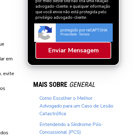
por meio deste site não cria uma relação
advogado-cliente, e qualquer informação
que você envie não está protegida pelo
privilégio advogado-cliente.
protegido por reCAPTCHA
Privacidade
Termos
-
que
dar em
, evite
MAIS SOBRE
GENERAL
dos
Como Escolher o Melhor
Advogado para um Caso de Lesão
Catastrófica
Entendendo a Síndrome Pós-
a
Concussional (PCS)
ados