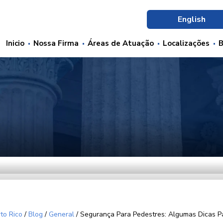
English
Inicio
Nossa Firma
Áreas de Atuação
Localizações
B
to Rico
/
Blog
/
General
/
Segurança Para Pedestres: Algumas Dicas P