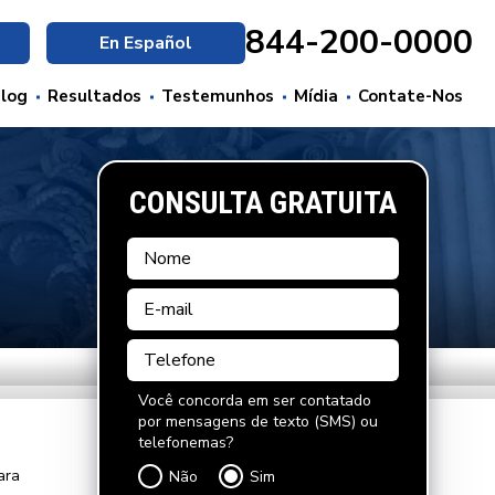
844-200-0000
En Español
log
Resultados
Testemunhos
Mídia
Contate-Nos
CONSULTA GRATUITA
Você concorda em ser contatado
por mensagens de texto (SMS) ou
telefonemas?
ara
Não
Sim