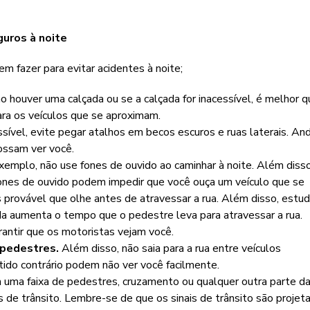
uros à noite
m fazer para evitar acidentes à noite;
ão houver uma calçada ou se a calçada for inacessível, é melhor 
ra os veículos que se aproximam.
ssível, evite pegar atalhos em becos escuros e ruas laterais. An
ossam ver você.
exemplo, não use fones de ouvido ao caminhar à noite. Além disso
 fones de ouvido podem impedir que você ouça um veículo que se
 provável que olhe antes de atravessar a rua. Além disso, estu
a aumenta o tempo que o pedestre leva para atravessar a rua.
rantir que os motoristas vejam você.
 pedestres.
Além disso, não saia para a rua entre veículos
ido contrário podem não ver você facilmente.
 uma faixa de pedestres, cruzamento ou qualquer outra parte d
s de trânsito. Lembre-se de que os sinais de trânsito são projet