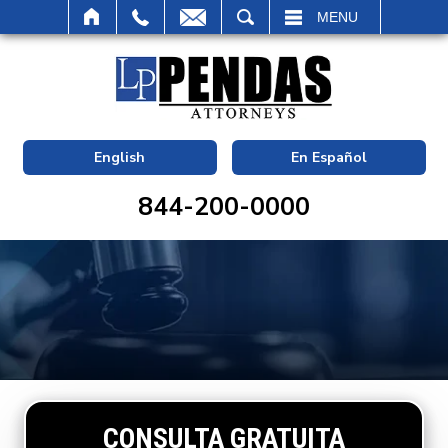
BUSCAR
MENU
English
En Español
844-200-0000
CONSULTA GRATUITA