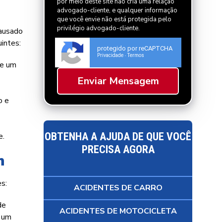
por meio deste site não cria uma relação
advogado-cliente, e qualquer informação
que você envie não está protegida pelo
privilégio advogado-cliente.
causado
intes:
protegido por reCAPTCHA
Privacidade
Termos
-
ue um
o e
OBTENHA A AJUDA DE QUE VOCÊ
e.
PRECISA AGORA
h
s:
ACIDENTES DE CARRO
de
ACIDENTES DE MOTOCICLETA
e um