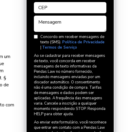
Concordo em receber mensagens de
texto (SMS).
Política de Privacidade
|
Termos de Serviço
Ao se cadastrar para receber mensagens
am um
de texto, você concorda em receber
ue
mensagens de texto informativas da
em
Pendas Law no número fornecido,
incluindo mensagens enviadas por um
t. §
discador automático. O consentimento
do de
não é uma condição de compra. Tarifas
de mensagens e dados podem ser
aplicadas. A frequência das mensagens
varia. Cancele a inscrição a qualquer
ato com
momento respondendo STOP. Responda
HELP para obter ajuda.
Ao enviar este formulário, você reconhece
que entrar em contato com a Pendas Law