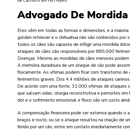
de Cachorro em Fort Myers
Advogado De Mordida 
Eles vêm em todas as formas e dimensões, e a maioria d
golden retriever e o chihuahua não são conhecidos por s
todos os cães são capazes de infligir uma mordida dolor
ataques de cães são responsáveis por 885.000 ferimen
Doenças. Mesmo as mordidas de cães menores podem ser
A memória duradoura de um ataque de cão pode assombr
fisicamente. As vítimas podem ficar com transtorno de
ferimentos graves. Dos 4,4 milhões de ataques caninos
De acordo com uma fonte, 31.000 vítimas de ataques d
que salvam vidas, cirurgia reconstrutiva e pernoites em
dor e o sofrimento emocional e físico são um custo aind
A compensação financeira pode ser extensa quando o at
braços e rosto, ou se o ataque resultou na criação de 
ferido por um cão, entre em contato imediatamente c