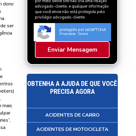
por meio deste site não cria uma relação
Um dono
advogado-cliente, e qualquer informação
s
que você envie não está protegida pelo
privilégio advogado-cliente.
na
ode ser
protegido por reCAPTCHA
gência
Privacidade
Termos
-
m
de
OBTENHA A AJUDA DE QUE VOCÊ
Centros
eilers)
PRECISA AGORA
,
m mais
ulpar
ACIDENTES DE CARRO
ries”,
ssa
ACIDENTES DE MOTOCICLETA