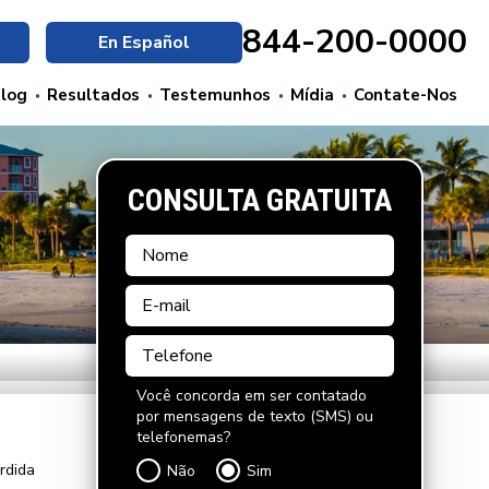
844-200-0000
En Español
log
Resultados
Testemunhos
Mídia
Contate-Nos
CONSULTA GRATUITA
Você concorda em ser contatado
por mensagens de texto (SMS) ou
telefonemas?
rdida
Não
Sim