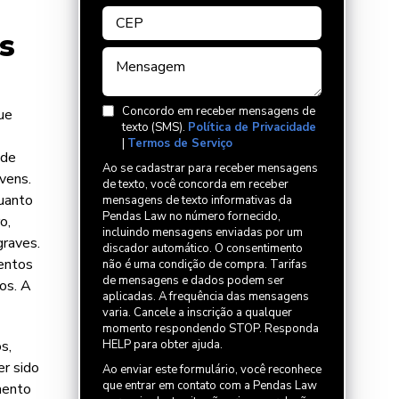
s
Concordo em receber mensagens de
que
texto (SMS).
Política de Privacidade
|
Termos de Serviço
 de
Ao se cadastrar para receber mensagens
vens.
de texto, você concorda em receber
quanto
mensagens de texto informativas da
Pendas Law no número fornecido,
o,
incluindo mensagens enviadas por um
graves.
discador automático. O consentimento
mentos
não é uma condição de compra. Tarifas
de mensagens e dados podem ser
os. A
aplicadas. A frequência das mensagens
varia. Cancele a inscrição a qualquer
momento respondendo STOP. Responda
s,
HELP para obter ajuda.
er sido
Ao enviar este formulário, você reconhece
que entrar em contato com a Pendas Law
mento