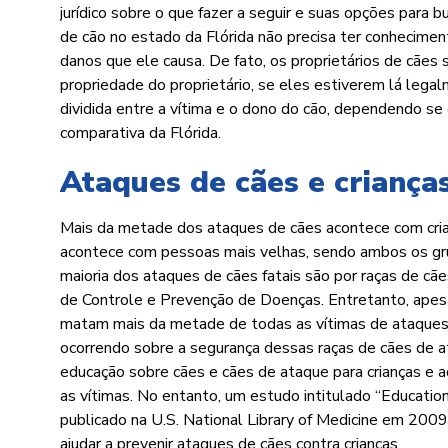
jurídico sobre o que fazer a seguir e suas opções para
de cão no estado da Flórida não precisa ter conhecimen
danos que ele causa. De fato, os proprietários de cãe
propriedade do proprietário, se eles estiverem lá leg
dividida entre a vítima e o dono do cão, dependendo se
comparativa da Flórida.
Ataques de cães e criança
Mais da metade dos ataques de cães acontece com cri
acontece com pessoas mais velhas, sendo ambos os grup
maioria dos ataques de cães fatais são por raças de cãe
de Controle e Prevenção de Doenças. Entretanto, apesar
matam mais da metade de todas as vítimas de ataques d
ocorrendo sobre a segurança dessas raças de cães de at
educação sobre cães e cães de ataque para crianças e 
as vítimas. No entanto, um estudo intitulado “Education
publicado na U.S. National Library of Medicine em 2009
ajudar a prevenir ataques de cães contra crianças.