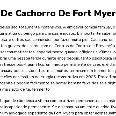
De Cachorro De Fort Myer
eles são totalmente inofensivos. A amigável comida familiar, o
ua malícia ou perigo para crianças e idosos. É importante saber 
osa, e outros são conhecidos por fazer muito pior. Cada ano, os
tos graves, de acordo com os Centros de Controle e Prevenção
 traumatizantes, especialmente quando infligidas a vítimas jo
ar uma pessoa ferida durante anos depois, tanto psicológica 
 estresse pós-traumático, um medo permanente de cães e, é clar
 anuais, poucos são fatais, mas muitos terminam em ferimentos 
e cães necessitam de cirurgia reconstrutiva em 2006. Procedi
 hospitais podem facilmente se somar bem na faixa dos seis dígit
a mais alto de tal ferimento.
aque de cão deixa a vítima com cicatrizes permanentes nas mão
uma incapacidade permanente. Se o senhor ou um ente querido tiv
om um advogado experiente da Fort Myers para obter aconselha