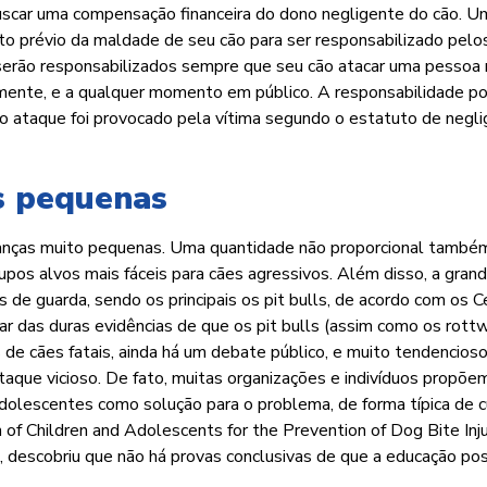
 buscar uma compensação financeira do dono negligente do cão. 
to prévio da maldade de seu cão para ser responsabilizado pelo
s serão responsabilizados sempre que seu cão atacar uma pessoa 
almente, e a qualquer momento em público. A responsabilidade p
 o ataque foi provocado pela vítima segundo o estatuto de negli
s pequenas
anças muito pequenas. Uma quantidade não proporcional també
os alvos mais fáceis para cães agressivos. Além disso, a gran
s de guarda, sendo os principais os pit bulls, de acordo com os 
 das duras evidências de que os pit bulls (assim como os rottw
e cães fatais, ainda há um debate público, e muito tendencioso
aque vicioso. De fato, muitas organizações e indivíduos propõe
adolescentes como solução para o problema, de forma típica de c
 of Children and Adolescents for the Prevention of Dog Bite Inju
, descobriu que não há provas conclusivas de que a educação po