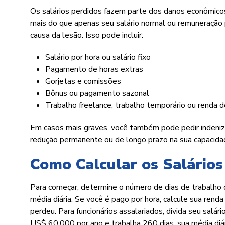
Os salários perdidos fazem parte dos danos econômico
mais do que apenas seu salário normal ou remuneração
causa da lesão. Isso pode incluir:
Salário por hora ou salário fixo
Pagamento de horas extras
Gorjetas e comissões
Bônus ou pagamento sazonal
Trabalho freelance, trabalho temporário ou renda 
Em casos mais graves, você também pode pedir indeniz
redução permanente ou de longo prazo na sua capacidad
Como Calcular os Salários
Para começar, determine o número de dias de trabalho 
média diária. Se você é pago por hora, calcule sua rend
perdeu. Para funcionários assalariados, divida seu salá
US$ 60.000 por ano e trabalha 260 dias, sua média diár