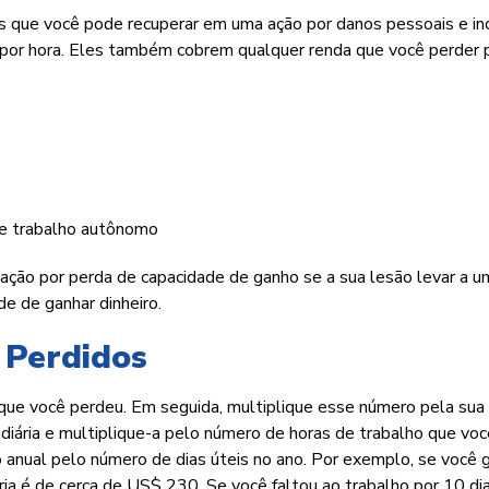
s que você pode recuperar em uma ação por danos pessoais e i
 por hora. Eles também cobrem qualquer renda que você perder 
de trabalho autônomo
ação por perda de capacidade de ganho se a sua lesão levar a u
e de ganhar dinheiro.
 Perdidos
que você perdeu. Em seguida, multiplique esse número pela sua
a diária e multiplique-a pelo número de horas de trabalho que vo
rio anual pelo número de dias úteis no ano. Por exemplo, se você 
ia é de cerca de US$ 230. Se você faltou ao trabalho por 10 dia