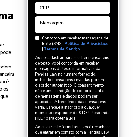
Uma
Concordo em receber mensagens de
texto (SMS).
Política de Privacidade
er
|
Termos de Serviço
, pode
Ao se cadastrar para receber mensagens
de texto, você concorda em receber
 podem
mensagens de texto informativas da
anceira
Pendas Law no número fornecido,
incluindo mensagens enviadas por um
 você
discador automático. O consentimento
o os
não é uma condição de compra. Tarifas
 que
de mensagens e dados podem ser
aplicadas. A frequência das mensagens
varia. Cancele a inscrição a qualquer
momento respondendo STOP. Responda
HELP para obter ajuda.
Ao enviar este formulário, você reconhece
que entrar em contato com a Pendas Law