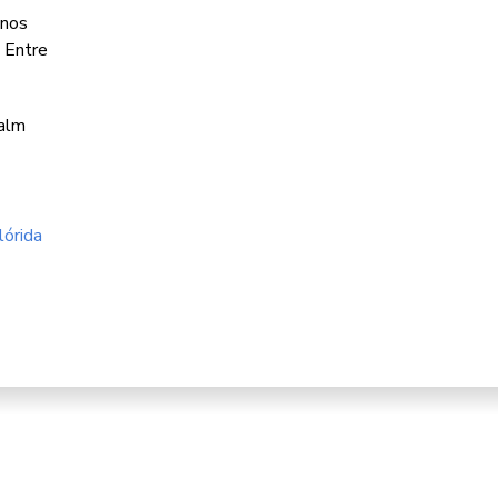
anos
 Entre
Palm
lórida