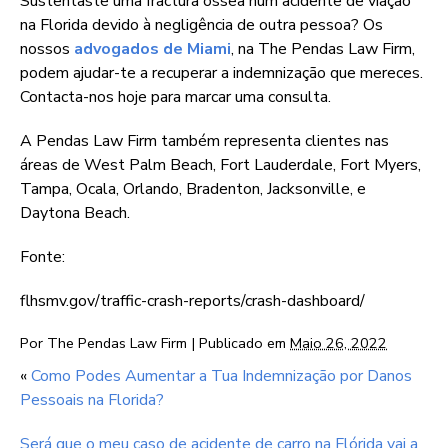
Sustentaste uma fractura óssea num acidente de viação
na Florida devido à negligência de outra pessoa? Os
nossos
advogados de Miami
, na The Pendas Law Firm,
podem ajudar-te a recuperar a indemnização que mereces.
Contacta-nos hoje para marcar uma consulta.
A Pendas Law Firm também representa clientes nas
áreas de West Palm Beach, Fort Lauderdale, Fort Myers,
Tampa, Ocala, Orlando, Bradenton, Jacksonville, e
Daytona Beach.
Fonte:
flhsmv.gov/traffic-crash-reports/crash-dashboard/
Por
The Pendas Law Firm
|
Publicado em
Maio 26, 2022
«
Como Podes Aumentar a Tua Indemnização por Danos
Pessoais na Florida?
Será que o meu caso de acidente de carro na Flórida vai a