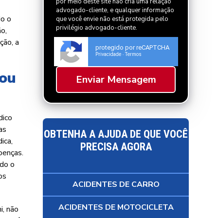
por meio deste site não cria uma relação
advogado-cliente, e qualquer informação
do o
que você envie não está protegida pelo
privilégio advogado-cliente.
ão,
ção, a
protegido por reCAPTCHA
Privacidade
Termos
-
 ou
dico
as
OBTENHA A AJUDA DE QUE VOCÊ
ica,
PRECISA AGORA
oenças.
ndo o
os
ACIDENTES DE CARRO
ACIDENTES DE MOTOCICLETA
i, não