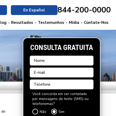
844-200-0000
En Español
log
Resultados
Testemunhos
Mídia
Contate-Nos
CONSULTA GRATUITA
Você concorda em ser contatado
por mensagens de texto (SMS) ou
telefonemas?
 de
Não
Sim