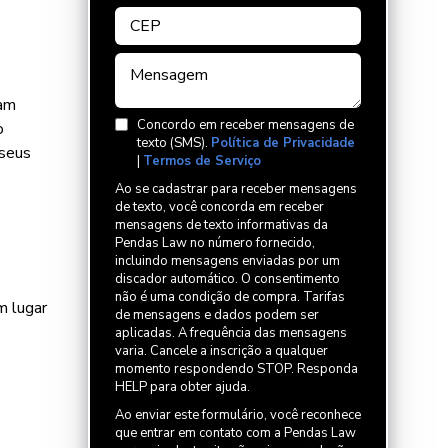
ram
Concordo em receber mensagens de
o
texto (SMS).
Política de Privacidade
 seus
|
Termos de Serviço
Ao se cadastrar para receber mensagens
de texto, você concorda em receber
mensagens de texto informativas da
Pendas Law no número fornecido,
incluindo mensagens enviadas por um
discador automático. O consentimento
não é uma condição de compra. Tarifas
m lugar
de mensagens e dados podem ser
aplicadas. A frequência das mensagens
varia. Cancele a inscrição a qualquer
momento respondendo STOP. Responda
HELP para obter ajuda.
Ao enviar este formulário, você reconhece
que entrar em contato com a Pendas Law