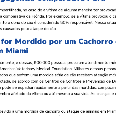
mpartilhada, no caso de a vítima de alguma maneira ter provoca
ia comparativa da Flórida. Por exemplo, se a vítima provocou o c
nto o dono do cão é considerado 80% responsável. Nessa situa
s causados pelo ataque do cão.
 for Mordido por um Cachorro
m Miami
ualmente, e dessas, 800.000 pessoas procuram atendimento mé
merican Veterinary Medical Foundation. Milhares dessas pesso
odos que sofrem uma mordida séria de cão recebam atenção méd
ectada, de acordo com os Centros de Controle e Prevenção de D
ão pode se espalhar rapidamente a partir das mordidas, complica
bro afetado da vítima ou até mesmo a sua vida. As crianças e 
 devido a uma mordida de cachorro ou ataque de animais em Miam