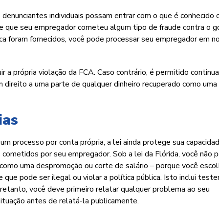
 denunciantes individuais possam entrar com o que é conhecido
be que seu empregador cometeu algum tipo de fraude contra o g
nca foram fornecidos, você pode processar seu empregador em 
 a própria violação da FCA. Caso contrário, é permitido continu
 direito a uma parte de qualquer dinheiro recuperado como uma
ias
m processo por conta própria, a lei ainda protege sua capacida
os cometidos por seu empregador. Sob a lei da Flórida, você não 
 como uma despromoção ou corte de salário – porque você esco
ue pode ser ilegal ou violar a política pública. Isto inclui test
tretanto, você deve primeiro relatar qualquer problema ao seu
situação antes de relatá-la publicamente.