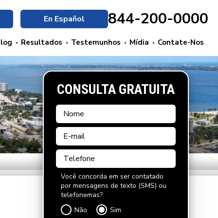
844-200-0000
En Español
log
Resultados
Testemunhos
Mídia
Contate-Nos
CONSULTA GRATUITA
Você concorda em ser contatado
por mensagens de texto (SMS) ou
telefonemas?
Não
Sim