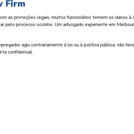
w Firm
com as proteções legais, muitos funcionários temem os danos à 
assar pelo processo sozinho. Um advogado experiente em Melbou
regador agiu contrariamente à lei ou à política pública, não hes
ta confidencial.