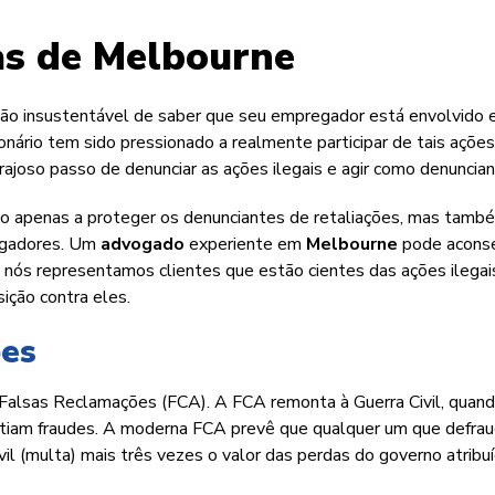
s de Melbourne
ação insustentável de saber que seu empregador está envolvido
ionário tem sido pressionado a realmente participar de tais açõe
rajoso passo de denunciar as ações ilegais e agir como denuncian
não apenas a proteger os denunciantes de retaliações, mas tamb
regadores. Um
advogado
experiente em
Melbourne
pode aconse
, nós representamos clientes que estão cientes das ações ilegai
ção contra eles.
ões
 Falsas Reclamações (FCA). A FCA remonta à Guerra Civil, quan
iam fraudes. A moderna FCA prevê que qualquer um que defrau
l (multa) mais três vezes o valor das perdas do governo atribu