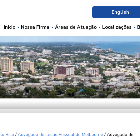
English
Inicio
Nossa Firma
Áreas de Atuação
Localizações
B
to Rico
/
Advogado de Lesão Pessoal de Melbourne
/
Advogado de