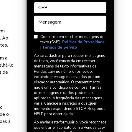
 em
Concordo em receber mensagens de
s. Ao
texto (SMS).
Política de Privacidade
tes.
|
Termos de Serviço
Ao se cadastrar para receber mensagens
ém a
de texto, você concorda em receber
lhá-lo
mensagens de texto informativas da
s de
Pendas Law no número fornecido,
incluindo mensagens enviadas por um
discador automático. O consentimento
não é uma condição de compra. Tarifas
de mensagens e dados podem ser
aplicadas. A frequência das mensagens
varia. Cancele a inscrição a qualquer
do
momento respondendo STOP. Responda
de o
HELP para obter ajuda.
ídas à
Ao enviar este formulário, você reconhece
que entrar em contato com a Pendas Law