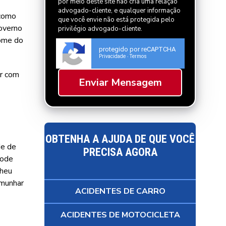
por meio deste site não cria uma relação
advogado-cliente, e qualquer informação
 como
que você envie não está protegida pelo
overno
privilégio advogado-cliente.
nome do
protegido por reCAPTCHA
Privacidade
Termos
-
ar com
OBTENHA A AJUDA DE QUE VOCÊ
de de
PRECISA AGORA
pode
lheu
emunhar
ACIDENTES DE CARRO
ACIDENTES DE MOTOCICLETA