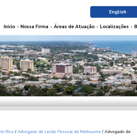
English
Inicio
Nossa Firma
Áreas de Atuação
Localizações
B
to Rico
/
Advogado de Lesão Pessoal de Melbourne
/
Advogado de