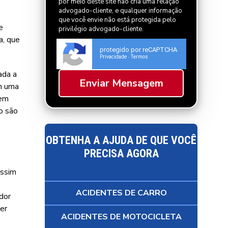
por meio deste site não cria uma relação
advogado-cliente, e qualquer informação
que você envie não está protegida pelo
e
privilégio advogado-cliente.
a, que
protegido por reCAPTCHA
Privacidade
Termos
-
ada a
em uma
 em
o são
OBTENHA A AJUDA DE QUE VOCÊ
PRECISA AGORA
assim
ACIDENTES DE CARRO
dor
er
ACIDENTES DE MOTOCICLETA