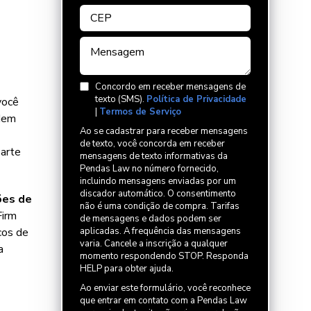
Concordo em receber mensagens de
texto (SMS).
Política de Privacidade
você
|
Termos de Serviço
odem
Ao se cadastrar para receber mensagens
de texto, você concorda em receber
parte
mensagens de texto informativas da
Pendas Law no número fornecido,
incluindo mensagens enviadas por um
discador automático. O consentimento
ões de
não é uma condição de compra. Tarifas
Firm
de mensagens e dados podem ser
cos de
aplicadas. A frequência das mensagens
varia. Cancele a inscrição a qualquer
a
momento respondendo STOP. Responda
HELP para obter ajuda.
Ao enviar este formulário, você reconhece
que entrar em contato com a Pendas Law