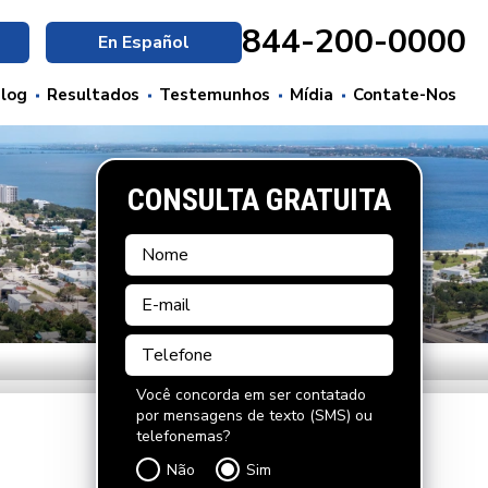
844-200-0000
En Español
log
Resultados
Testemunhos
Mídia
Contate-Nos
CONSULTA GRATUITA
Você concorda em ser contatado
por mensagens de texto (SMS) ou
telefonemas?
Não
Sim