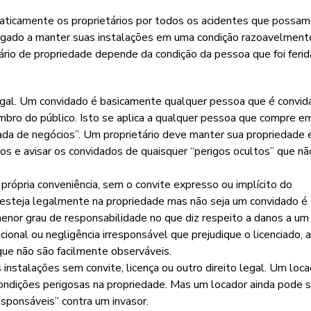
tomaticamente os proprietários por todos os acidentes que possam
brigado a manter suas instalações em uma condição razoavelment
ário de propriedade depende da condição da pessoa que foi ferid
egal. Um convidado é basicamente qualquer pessoa que é convid
bro do público. Isto se aplica a qualquer pessoa que compre 
dada de negócios”. Um proprietário deve manter sua propriedade
s e avisar os convidados de quaisquer “perigos ocultos” que nã
própria conveniência, sem o convite expresso ou implícito do
 esteja legalmente na propriedade mas não seja um convidado é
menor grau de responsabilidade no que diz respeito a danos a um
ncional ou negligência irresponsável que prejudique o licenciado, 
que não são facilmente observáveis.
instalações sem convite, licença ou outro direito legal. Um loca
ondições perigosas na propriedade. Mas um locador ainda pode s
esponsáveis” contra um invasor.