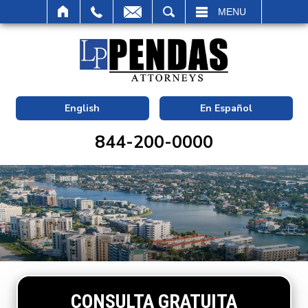
BUSCAR
MENU
English
En Español
844-200-0000
CONSULTA GRATUITA