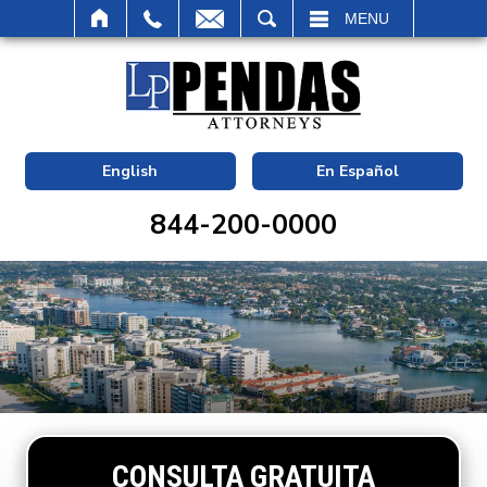
BUSCAR
MENU
English
En Español
844-200-0000
CONSULTA GRATUITA