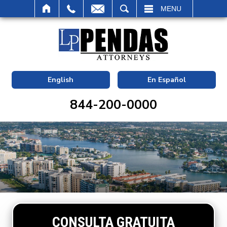
BUSCAR
MENU
English
En Español
844-200-0000
CONSULTA GRATUITA