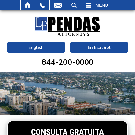
BUSCAR
MENU
English
En Español
844-200-0000
CONSULTA GRATUITA